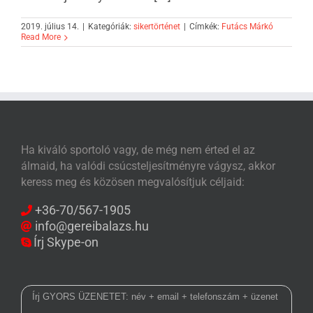
2019. július 14.
|
Kategóriák:
sikertörténet
|
Címkék:
Futács Márkó
Read More
Ha kiváló sportoló vagy, de még nem érted el az
álmaid, ha valódi csúcsteljesítményre vágysz, akkor
keress meg és közösen megvalósítjuk céljaid:
+36-70/567-1905
info@gereibalazs.hu
Írj Skype-on