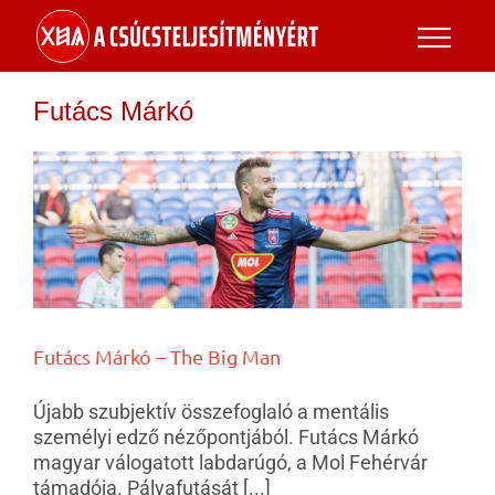
Futács Márkó
Futács Márkó – The Big Man
Újabb szubjektív összefoglaló a mentális
személyi edző nézőpontjából. Futács Márkó
magyar válogatott labdarúgó, a Mol Fehérvár
támadója. Pályafutását [...]