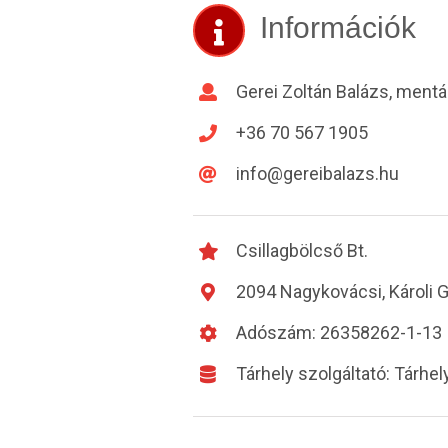
Információk
Gerei Zoltán Balázs, mentá
+36 70 567 1905
info@gereibalazs.hu
Csillagbölcső Bt.
2094 Nagykovácsi, Károli G
Adószám: 26358262-1-13
Tárhely szolgáltató: Tárhel