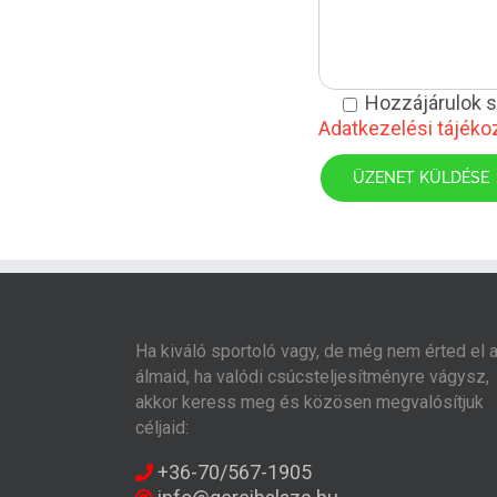
Hozzájárulok 
Adatkezelési tájéko
Ha kiváló sportoló vagy, de még nem érted el 
álmaid, ha valódi csúcsteljesítményre vágysz,
akkor keress meg és közösen megvalósítjuk
céljaid:
+36-70/567-1905