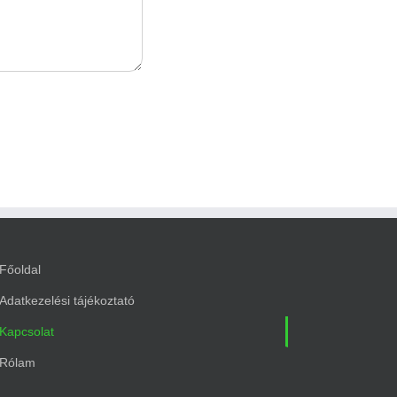
Főoldal
Adatkezelési tájékoztató
Kapcsolat
Rólam