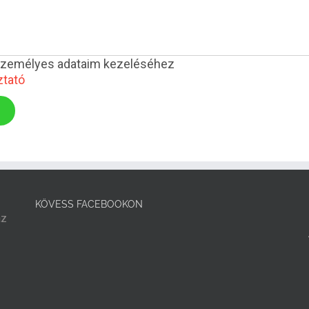
személyes adataim kezeléséhez
ztató
KÖVESS FACEBOOKON
az