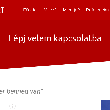
Főoldal
Mi ez?
Miért jó?
Referenciák
Lépj velem kapcsolatba
ker benned van”