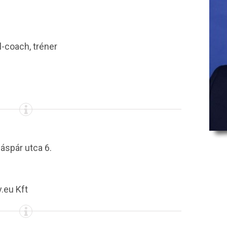
l-coach, tréner
áspár utca 6.
y.eu Kft