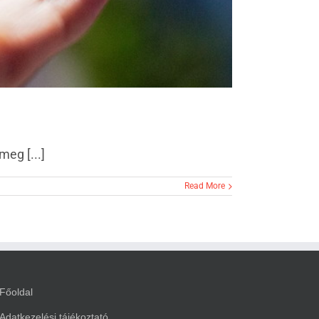
eg [...]
Read More
Főoldal
Adatkezelési tájékoztató