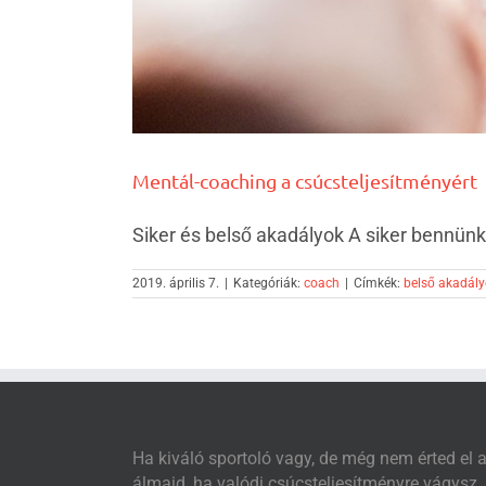
Mentál-coaching a csúcsteljesítményért
Siker és belső akadályok A siker bennünk
2019. április 7.
|
Kategóriák:
coach
|
Címkék:
belső akadál
Ha kiváló sportoló vagy, de még nem érted el 
álmaid, ha valódi csúcsteljesítményre vágysz,