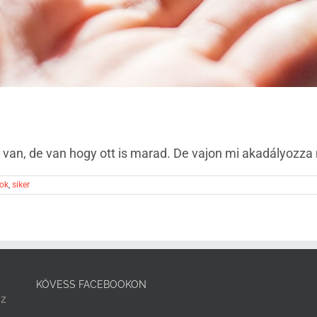
 van, de van hogy ott is marad. De vajon mi akadályozza m
yok
,
siker
KÖVESS FACEBOOKON
az