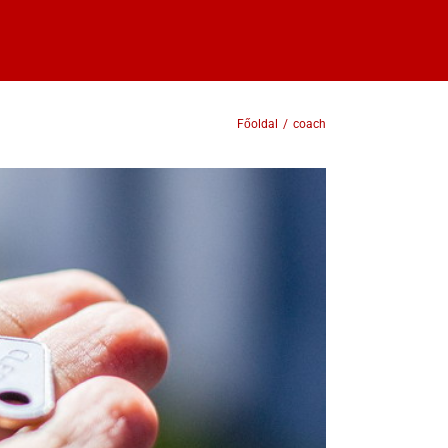
Főoldal
/
coach