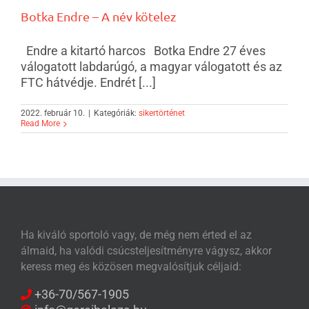
Botka Endre – A név kötelez
Endre a kitartó harcos Botka Endre 27 éves
válogatott labdarúgó, a magyar válogatott és az
FTC hátvédje. Endrét [...]
2022. február 10.
|
Kategóriák:
sikertörténet
Read More
Ha kiváló sportoló vagy, de még nem érted el az
álmaid, ha valódi csúcsteljesítményre vágysz, akkor
keress meg és közösen megvalósítjuk céljaid:
+36-70/567-1905